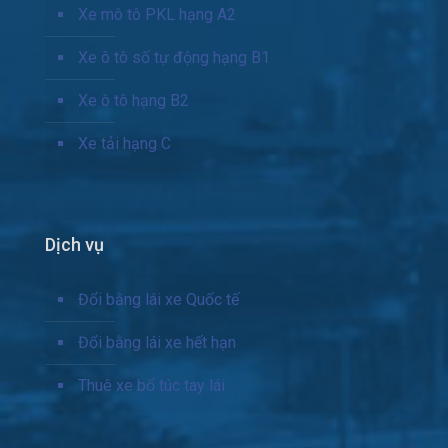
Xe mô tô PKL hạng A2
Xe ô tô số tự động hạng B1
Xe ô tô hạng B2
Xe tải hạng C
Dịch vụ
Đổi bằng lái xe Quốc tế
Đổi bằng lái xe hết hạn
Thuê xe bổ túc tay lái