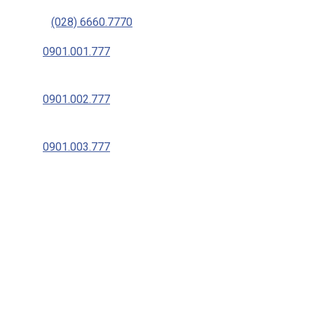
Tel:
(028) 6660.7770
0901.001.777
– Đào tạo và Sát hạch
Cấp GPLX
0901.002.777
– Đào tạo và Sát hạch
Cấp GPLX
0901.003.777
– Đổi GPLX Việt Nam &
Quốc Tế
439 Hoàng Văn Thụ, P. 4, Q. Tân Bình, Tp.
HCM
Văn phòng hỗ trợ học viên và sân đào
tạo tại TPHCM:
– 439 Hoàng Văn Thụ, P. 4, Q. Tân Bình