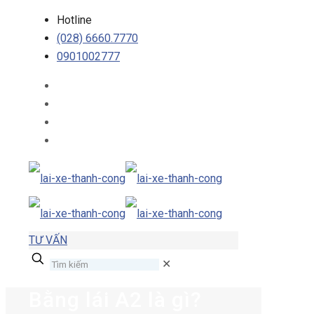
Hotline
(028) 6660.7770
0901002777
TƯ VẤN
✕
Bằng lái A2 là gì?