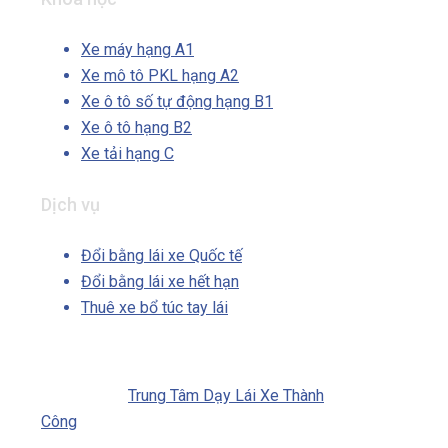
Xe máy hạng A1
Xe mô tô PKL hạng A2
Xe ô tô số tự động hạng B1
Xe ô tô hạng B2
Xe tải hạng C
Dịch vụ
Đổi bằng lái xe Quốc tế
Đổi bằng lái xe hết hạn
Thuê xe bổ túc tay lái
© Cổng thông tin Giấy Phép Lái Xe. Bản
quyền thuộc
Trung Tâm Dạy Lái Xe Thành
Công