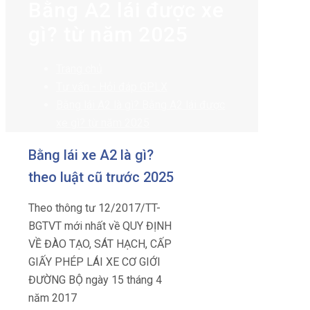
Bằng A2 lái được xe
gì? từ năm 2025
Trang chủ
Tư vấn - Hỏi đáp GPLX
Bằng lái A2 là gì? Bằng A2 lái được
xe gì? từ năm 2025
Bằng lái xe A2 là gì?
theo luật cũ trước 2025
Theo thông tư 12/2017/TT-
BGTVT mới nhất về QUY ĐỊNH
VỀ ĐÀO TẠO, SÁT HẠCH, CẤP
GIẤY PHÉP LÁI XE CƠ GIỚI
ĐƯỜNG BỘ ngày 15 tháng 4
năm 2017