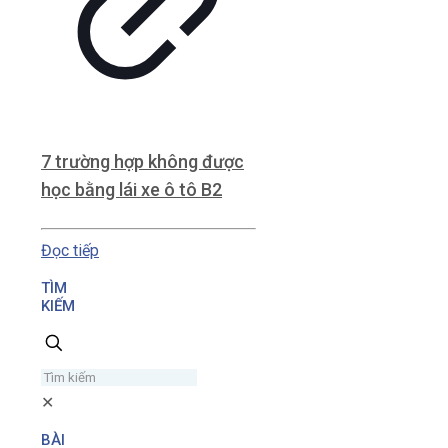
7 trường hợp không được
học bằng lái xe ô tô B2
Đọc tiếp
TÌM
KIẾM
✕
BÀI