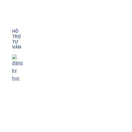
HỖ
TRỢ
TƯ
VẤN
SỞ LAO ĐỘNG THƯƠNG BINH VÀ XÃ HỘI
TP.HCM
TRUNG TÂM ĐÀO TẠO VÀ SÁT HẠCH
LÁI XE THÀNH CÔNG