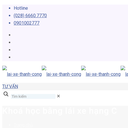
Hotline
(028) 6660.7770
0901002777
TƯ VẤN
✕
Khoá học bằng lái xe hạng C
Trang chủ