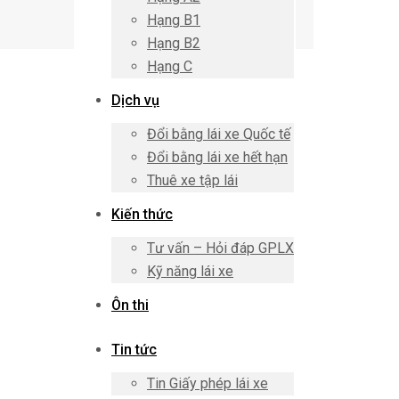
Hạng B1
Hạng B2
Hạng C
Dịch vụ
Đổi bằng lái xe Quốc tế
Đổi bằng lái xe hết hạn
Thuê xe tập lái
Kiến thức
Tư vấn – Hỏi đáp GPLX
Kỹ năng lái xe
Ôn thi
Tin tức
Tin Giấy phép lái xe