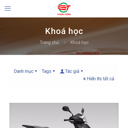
Khoá học
Trang chủ
Khoá học
Danh mục
Tags
Tác giả
Hiển thị tất cả