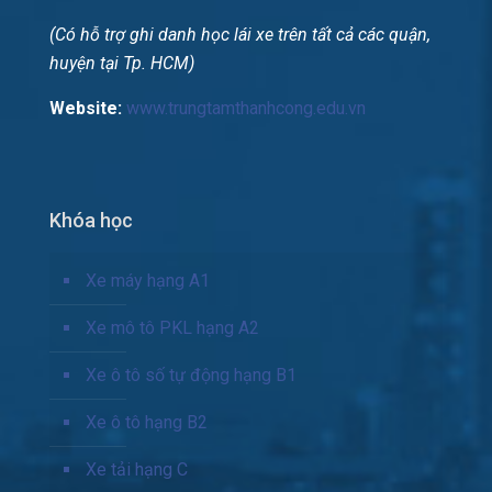
(Có hỗ trợ ghi danh học lái xe trên tất cả các quận,
huyện tại Tp. HCM)
Website:
www.trungtamthanhcong.edu.vn
Khóa học
Xe máy hạng A1
Xe mô tô PKL hạng A2
Xe ô tô số tự động hạng B1
Xe ô tô hạng B2
Xe tải hạng C