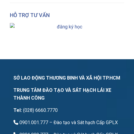
HỖ TRỢ TƯ VẤN
SỞ LAO ĐỘNG THƯƠNG BINH VÀ XÃ HỘI TP.HCM
TRUNG TÂM ĐÀO TẠO VÀ SÁT HẠCH LÁI XE
THÀNH CÔNG
Tel:
(028) 6660.7770
0901.001.777
– Đào tạo và Sát hạch Cấp GPLX