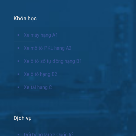
Khóa học
Xe máy hạng A1
Xe mô tô PKL hạng A2
Xe ô tô số tự động hạng B1
Xe ô tô hạng B2
Xe tải hạng C
Dịch vụ
Đổi bằng lái xe Quốc tế