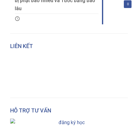
bị phạt bao nhiêu và Tước bằng bao
0
lâu
LIÊN KẾT
HỖ TRỢ TƯ VẤN