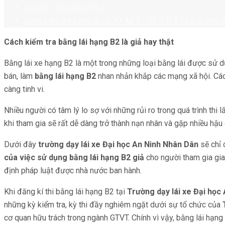
Tư vấn - Hỏi đáp GPLX
Cách kiểm tra bằng lái xe A1 A2 B1 B2 C D E Fc thật hay g
Cách kiểm tra
bằng lái hạng B2 là giả hay thật
Bằng lái xe hạng B2 là một trong những loại bằng lái được sử d
bán, làm
bằng lái
hạng
B2
nhan nhản khắp các mạng xã hội. Các 
càng tinh vi.
Nhiều người có tâm lý lo sợ với những rủi ro trong quá trình th
khi tham gia sẽ rất dễ dàng trở thành nạn nhân và gặp nhiều hậu
Dưới đây
trường dạy lái xe Đại học An Ninh Nhân Dân
sẽ chỉ 
của việc
sử dụng bằng lái hạng B2
giả
cho người tham gia gia
định pháp luật được nhà nước ban hành.
Khi đăng kí thi bằng lái hạng B2 tại
Trường dạy lái xe Đại học
những kỳ kiểm tra, kỳ thi đầy nghiêm ngặt dưới sự tổ chức của
cơ quan hữu trách trong ngành GTVT. Chính vì vậy, bằng lái hạn