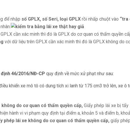
ống để nhập
số GPLX,
s
ố Seri, loại GPLX
rồi nhấp chuột vào
“tra
 nhân.
ên GPLX cần xác minh thì đó là GPLX do cơ quan có thẩm quyền c
ng
với dữ liệu trên GPLX cần xác minh thì đó là GPLX không do c
 định 46/2016/NĐ-CP
quy định về mức xử phạt như sau:
ều khiển xe mô tô có dung tích xi lanh từ 175 cm3 trở lên, xe ô 
xe không do cơ quan có thẩm quyền cấp,
Giấy phép lái xe bị tẩy 
 hiện hành vi vi phạm quy định tại điểm a, khoản 5 và điểm b, khoả
ấy phép lái xe không do cơ quan có thẩm quyền cấp,
giấy phép 