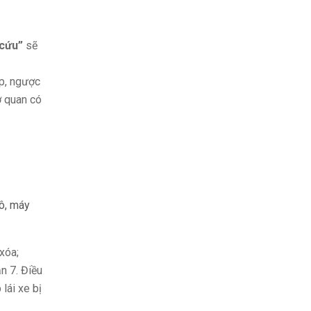
 cứu”
sẽ
ấp, ngược
ơ quan có
tô, máy
xóa;
n 7. Điều
lái xe bị