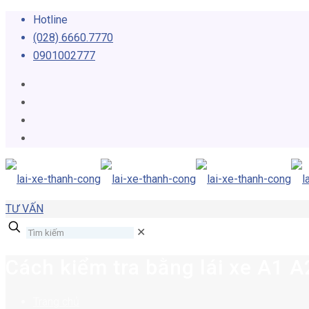
Hotline
(028) 6660.7770
0901002777
TƯ VẤN
✕
Cách kiểm tra bằng lái xe A1 A
Trang chủ