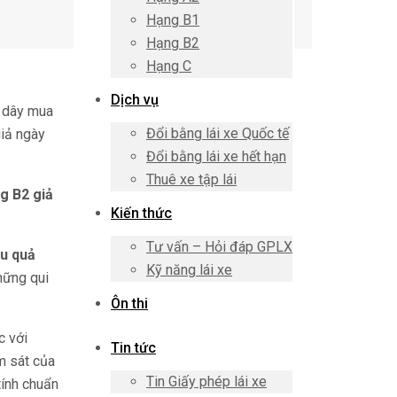
Hạng B1
Hạng B2
Hạng C
Dịch vụ
g dây mua
Đổi bằng lái xe Quốc tế
giả ngày
Đổi bằng lái xe hết hạn
Thuê xe tập lái
ng B2
giả
Kiến thức
Tư vấn – Hỏi đáp GPLX
u quả
Kỹ năng lái xe
hững qui
Ôn thi
c với
Tin tức
m sát của
Tin Giấy phép lái xe
tính chuẩn