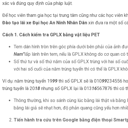
xác và đúng quy định của pháp luật.
Để học viên tham gia học tại trung tâm cũng như các học viên
Đào tạo lái xe Đại học An Ninh Nhân Dân
xin đưa ra một số cá
Cách 1. Cách kiểm tra GPLX bằng vật liệu PET
Tem dán hình tròn trên góc phía dưới bên phải của ảnh đư
Nam”
lấp lánh trên tem, nếu là GPLX không do cơ quan có 
Số thứ tư và số thứ năm của số GPLX trùng với hai số cu
với hai số cuối của năm trúng tuyển thì có thể là GPLX k
Ví dụ: năm trúng tuyển 19
99
thì số GPLX sẽ là 010
99
234556 ho
trúng tuyển là 20
18
nhưng số GPLX lại là 013
16
567876 thì có 
Thông thường, khi so sánh cùng lúc bằng lái thật và bằng l
bằng lái giả sẽ nhạt hơn, độ phản quang cũng yếu hơn nhiều
Tiến hành tra cứu trên Google bằng điện thoại Smartp