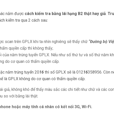
 khác nắm được
cách kiểm tra bằng lái hạng B2 thật hay giả
.
Tr
ch kiểm tra qua 2 cách sau:
ợc scan trên GPLX khi ta nhìn nghiêng sẽ thấy chữ
“Đường bộ Việ
thẩm quyền cấp thì không thấy;
ối của năm trúng tuyển GPLX. Nếu như số thứ tư và số thứ năm k
hông do cơ quan có thẩm quyền cấp.
ặc năm trúng tuyển 20
16
thì số GPLX sẽ là 012
16
358956. Còn n
thể là GPLX không do cơ quan có thẩm quyền cấp.
ái giả, không khó để thấy màu sắc các chi tiết như chữ và các con
 so với bằng lái thật.
hone hoặc máy tính cá nhân có kết nối 3G, Wi-Fi.