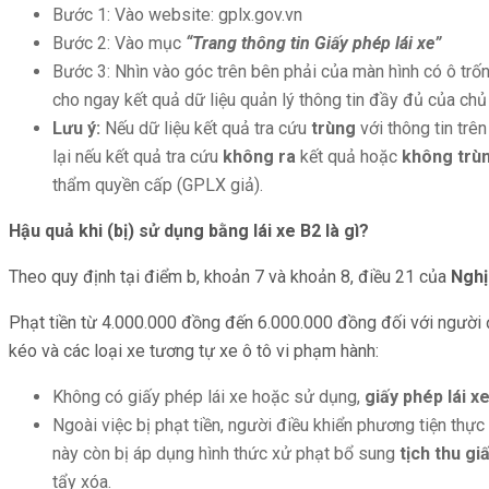
Bước 1: Vào website: gplx.gov.vn
Bước 2: Vào mục
“Trang thông tin Giấy phép lái xe”
Bước 3: Nhìn vào góc trên bên phải của màn hình có ô tr
cho ngay kết quả dữ liệu quản lý thông tin đầy đủ của chủ
Lưu ý:
Nếu dữ liệu kết quả tra cứu
trùng
với thông tin tr
lại nếu kết quả tra cứu
không ra
kết quả hoặc
không trù
thẩm quyền cấp (GPLX giả).
Hậu quả
khi
(bị) sử dụng bằng lái xe B2 là gì?
Theo quy định tại điểm b, khoản 7 và khoản 8, điều 21 của
Nghị
Phạt tiền từ 4.000.000 đồng đến 6.000.000 đồng đối với người đi
kéo và các loại xe tương tự xe ô tô vi phạm hành:
Không có giấy phép lái xe hoặc sử dụng,
g
iấy phép lái 
Ngoài việc bị phạt tiền, người điều khiển phương tiện thực
này còn bị áp dụng hình thức xử phạt bổ sung
tịch thu
g
i
tẩy xóa.