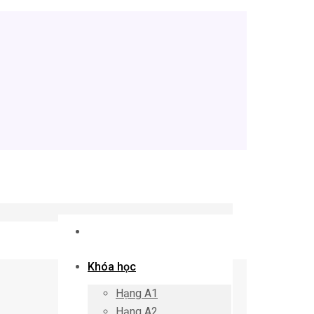
Khóa học
Hạng A1
Hạng A2