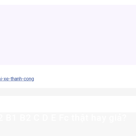
2 B1 B2 C D E Fc thật hay giả?