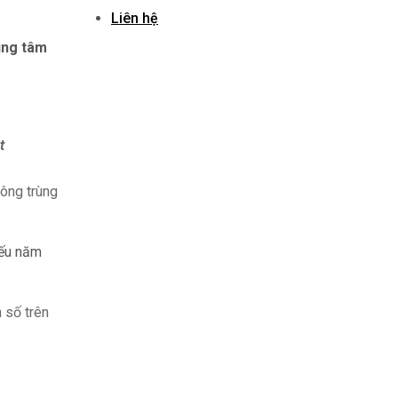
Liên hệ
ung tâm
t
hông trùng
ếu năm
 số trên