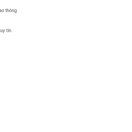
ao thông.
y tín.