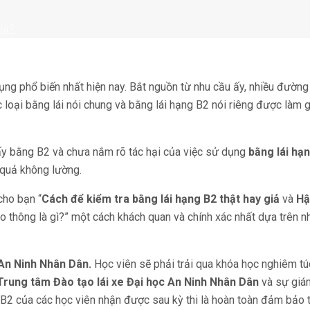
iả?
ụng phổ biến nhất hiện nay. Bắt nguồn từ nhu cầu ấy, nhiều đườn
loại bằng lái nói chung và bằng lái hạng B2 nói riêng được làm 
i lấy bằng B2 và chưa nắm rõ tác hại của việc sử dụng
bằng
lái hạ
 quả không lường.
cho bạn “
Cách để kiểm tra bằng lái hạng B2 t
hật
hay giả
và
Hậ
o thông là gì?” một cách khách quan và chính xác nhất dựa trên n
 An Ninh Nhân Dân.
Học viên sẽ phải trải qua khóa học nghiêm tú
Trung tâm Đào tạo lái xe Đại học An Ninh Nhân Dân
và sự giá
g B2 của các học viên nhận được sau kỳ thi là hoàn toàn đảm bảo 